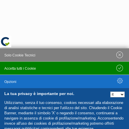
Solo Cookie Tecnici
Accetta tutti i Cookie
Salva
Opzioni
La tua privacy è importante per noi.
Nascondi Opzioni
Utilizziamo, senza il tuo consenso, cookies necessari alla elaborazione
di analisi statistiche e tecnici per l'utilizzo del sito. Chiudendo il Cookie
Banner, mediante il simbolo 'X' o negando il consenso, continuerai a
navigare in assenza di cookie di profilazione/marketing. Acconsentendo
invece all'uso dei cookies di profilazione/marketing potremo offrirti
messaggi pubblicitari corrispondenti alle tue esigenze.