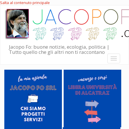
Salta al contenuto principale
Jacopo Fo: buone notizie, ecologia, politica |
Tutto quello che gli altri non ti raccontano
Toggle
navigati