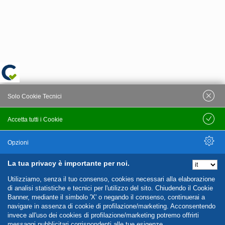
Solo Cookie Tecnici
Accetta tutti i Cookie
Salva
Opzioni
La tua privacy è importante per noi.
Nascondi Opzioni
Utilizziamo, senza il tuo consenso, cookies necessari alla elaborazione
di analisi statistiche e tecnici per l'utilizzo del sito. Chiudendo il Cookie
Banner, mediante il simbolo 'X' o negando il consenso, continuerai a
navigare in assenza di cookie di profilazione/marketing. Acconsentendo
invece all'uso dei cookies di profilazione/marketing potremo offrirti
messaggi pubblicitari corrispondenti alle tue esigenze.