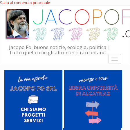
Salta al contenuto principale
Jacopo Fo: buone notizie, ecologia, politica |
Tutto quello che gli altri non ti raccontano
Toggle
navigati