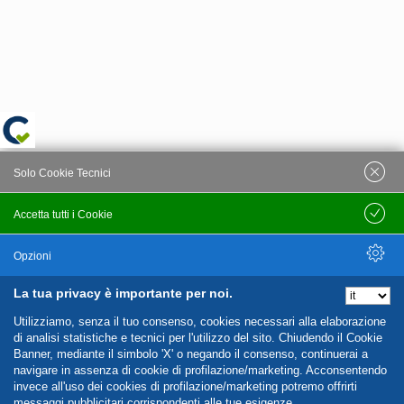
Solo Cookie Tecnici
Accetta tutti i Cookie
Salva
Opzioni
La tua privacy è importante per noi.
Nascondi Opzioni
Utilizziamo, senza il tuo consenso, cookies necessari alla elaborazione
di analisi statistiche e tecnici per l'utilizzo del sito. Chiudendo il Cookie
Banner, mediante il simbolo 'X' o negando il consenso, continuerai a
navigare in assenza di cookie di profilazione/marketing. Acconsentendo
invece all'uso dei cookies di profilazione/marketing potremo offrirti
messaggi pubblicitari corrispondenti alle tue esigenze.