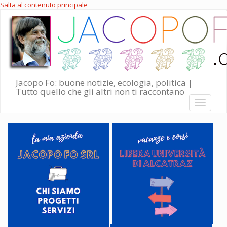
Salta al contenuto principale
Jacopo Fo: buone notizie, ecologia, politica |
Tutto quello che gli altri non ti raccontano
Toggle
navigati