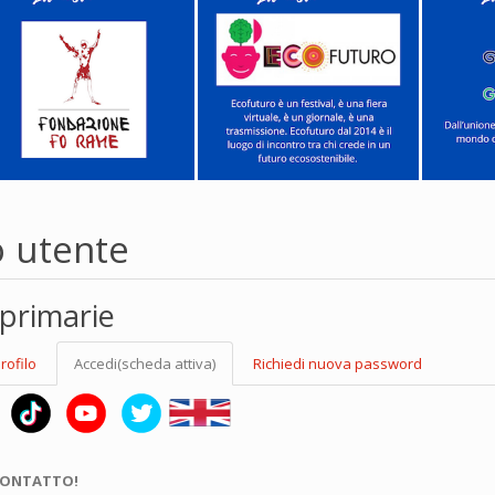
o utente
primarie
rofilo
Accedi
(scheda attiva)
Richiedi nuova password
CONTATTO!