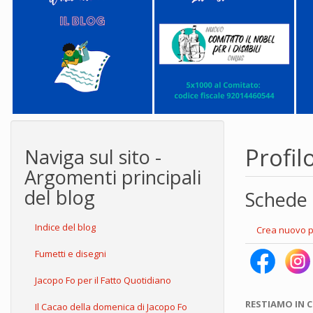
Profil
Naviga sul sito -
Argomenti principali
del blog
Schede 
Indice del blog
Crea nuovo p
Fumetti e disegni
Jacopo Fo per il Fatto Quotidiano
RESTIAMO IN 
Il Cacao della domenica di Jacopo Fo