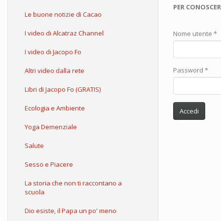
PER CONOSCER
Le buone notizie di Cacao
I video di Alcatraz Channel
Nome utente
*
I video di Jacopo Fo
Password
*
Altri video dalla rete
Libri di Jacopo Fo (GRATIS)
Ecologia e Ambiente
Accedi
Yoga Demenziale
Salute
Sesso e Piacere
La storia che non ti raccontano a
scuola
Dio esiste, il Papa un po' meno