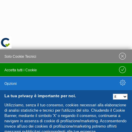
Solo Cookie Tecnici
Accetta tutti i Cookie
Salva
Opzioni
La tua privacy è importante per noi.
Nascondi Opzioni
Utilizziamo, senza il tuo consenso, cookies necessari alla elaborazione
di analisi statistiche e tecnici per l'utilizzo del sito. Chiudendo il Cookie
Banner, mediante il simbolo 'X' o negando il consenso, continuerai a
navigare in assenza di cookie di profilazione/marketing. Acconsentendo
invece all'uso dei cookies di profilazione/marketing potremo offrirti
messaggi pubblicitari corrispondenti alle tue esigenze.