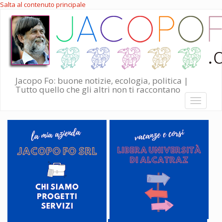
Salta al contenuto principale
Jacopo Fo: buone notizie, ecologia, politica |
Tutto quello che gli altri non ti raccontano
Toggle
navigati