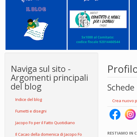
Profil
Naviga sul sito -
Argomenti principali
del blog
Schede 
Indice del blog
Crea nuovo p
Fumetti e disegni
Jacopo Fo per il Fatto Quotidiano
RESTIAMO IN 
Il Cacao della domenica di Jacopo Fo