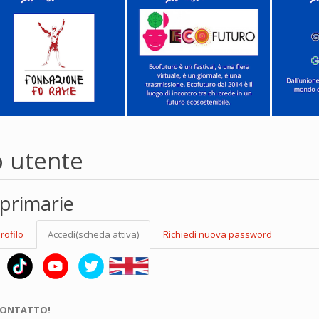
o utente
primarie
rofilo
Accedi
(scheda attiva)
Richiedi nuova password
CONTATTO!