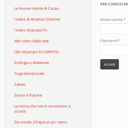
PER CONOSCER
Le buone notizie di Cacao
I video di Alcatraz Channel
Nome utente
*
I video di Jacopo Fo
Password
*
Altri video dalla rete
Libri di Jacopo Fo (GRATIS)
Ecologia e Ambiente
Accedi
Yoga Demenziale
Salute
Sesso e Piacere
La storia che non ti raccontano a
scuola
Dio esiste, il Papa un po' meno