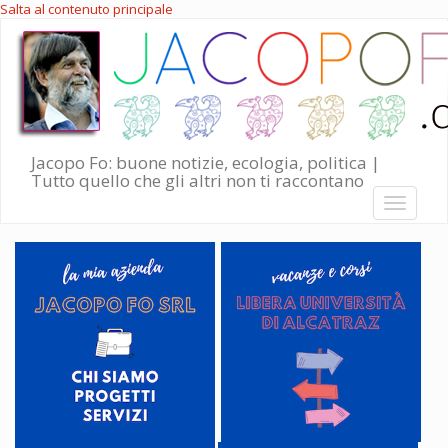
Salta al contenuto principale
Jacopo Fo: buone notizie, ecologia, politica |
Tutto quello che gli altri non ti raccontano
Toggle
navigati