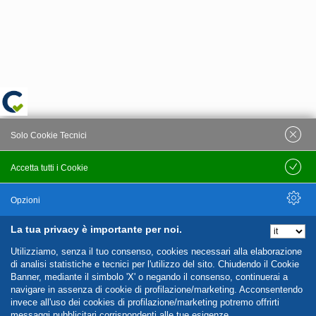
Solo Cookie Tecnici
Accetta tutti i Cookie
Salva
Opzioni
La tua privacy è importante per noi.
Nascondi Opzioni
Utilizziamo, senza il tuo consenso, cookies necessari alla elaborazione
di analisi statistiche e tecnici per l'utilizzo del sito. Chiudendo il Cookie
Banner, mediante il simbolo 'X' o negando il consenso, continuerai a
navigare in assenza di cookie di profilazione/marketing. Acconsentendo
invece all'uso dei cookies di profilazione/marketing potremo offrirti
messaggi pubblicitari corrispondenti alle tue esigenze.