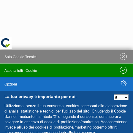
Solo Cookie Tecnici
Accetta tutti i Cookie
Salva
Opzioni
La tua privacy è importante per noi.
Nascondi Opzioni
Utilizziamo, senza il tuo consenso, cookies necessari alla elaborazione
di analisi statistiche e tecnici per l'utilizzo del sito. Chiudendo il Cookie
Banner, mediante il simbolo 'X' o negando il consenso, continuerai a
navigare in assenza di cookie di profilazione/marketing. Acconsentendo
invece all'uso dei cookies di profilazione/marketing potremo offrirti
messaggi pubblicitari corrispondenti alle tue esigenze.