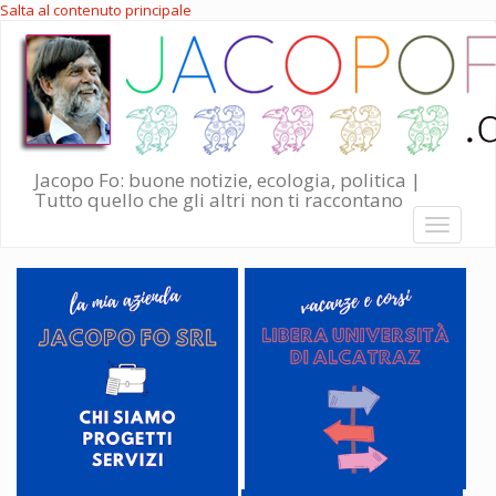
Salta al contenuto principale
Jacopo Fo: buone notizie, ecologia, politica |
Tutto quello che gli altri non ti raccontano
Toggle
navigati