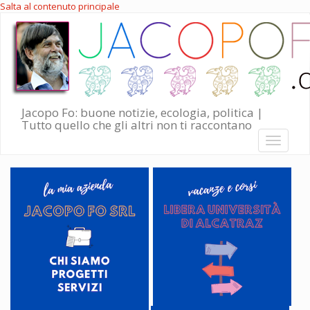
Salta al contenuto principale
Jacopo Fo: buone notizie, ecologia, politica |
Tutto quello che gli altri non ti raccontano
Toggle
navigati