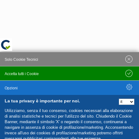
Solo Cookie Tecnici
Accetta tutti i Cookie
Salva
Opzioni
La tua privacy è importante per noi.
Nascondi Opzioni
Utilizziamo, senza il tuo consenso, cookies necessari alla elaborazione
di analisi statistiche e tecnici per l'utilizzo del sito. Chiudendo il Cookie
Banner, mediante il simbolo 'X' o negando il consenso, continuerai a
navigare in assenza di cookie di profilazione/marketing. Acconsentendo
invece all'uso dei cookies di profilazione/marketing potremo offrirti
messaggi pubblicitari corrispondenti alle tue esigenze.