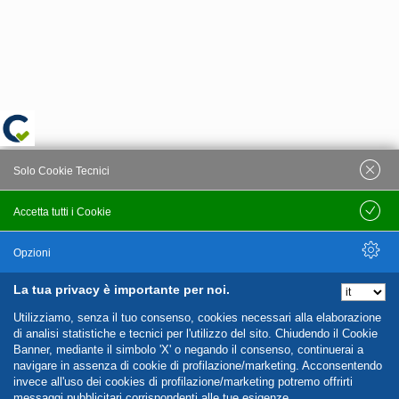
Solo Cookie Tecnici
Accetta tutti i Cookie
Salva
Opzioni
La tua privacy è importante per noi.
Nascondi Opzioni
Utilizziamo, senza il tuo consenso, cookies necessari alla elaborazione
di analisi statistiche e tecnici per l'utilizzo del sito. Chiudendo il Cookie
Banner, mediante il simbolo 'X' o negando il consenso, continuerai a
navigare in assenza di cookie di profilazione/marketing. Acconsentendo
invece all'uso dei cookies di profilazione/marketing potremo offrirti
messaggi pubblicitari corrispondenti alle tue esigenze.