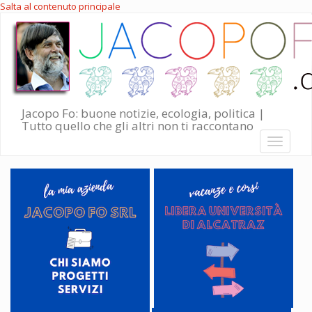
Salta al contenuto principale
Jacopo Fo: buone notizie, ecologia, politica |
Tutto quello che gli altri non ti raccontano
Toggle
navigati