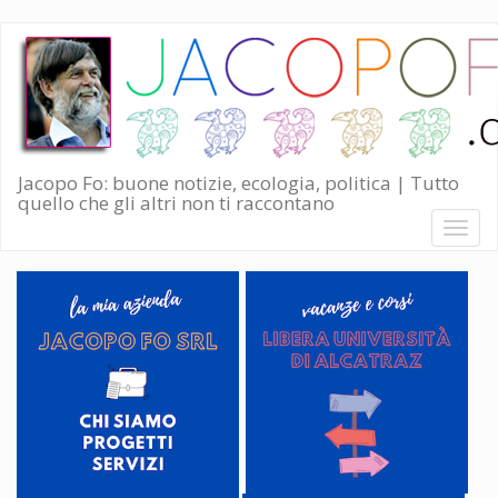
Salta
al
contenuto
principale
Jacopo Fo: buone notizie, ecologia, politica | Tutto
quello che gli altri non ti raccontano
Toggl
naviga