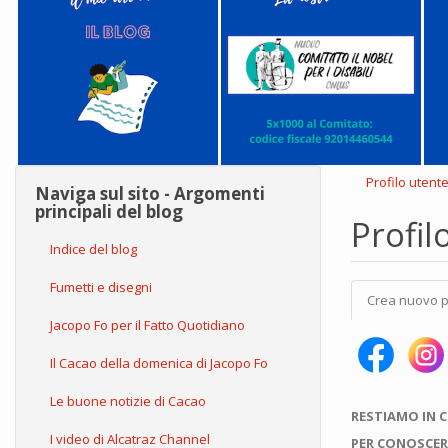
Profilo utent
Naviga sul sito - Argomenti
principali del blog
Profil
Indice del blog
Schede
Fumetti e disegni
Crea nuovo p
primarie
Jacopo Fo per il Fatto Quotidiano
Il Cacao della domenica di Jacopo Fo
Le buone notizie di Cacao
RESTIAMO IN 
I video di Alcatraz Channel
PER CONOSCER