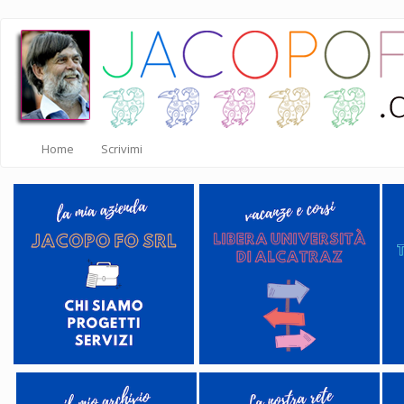
Salta
al
contenuto
principale
Home
Scrivimi