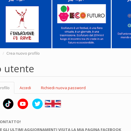
e
Crea nuovo profilo
o utente
rofilo
(scheda
Accedi
Richiedi nuova password
attiva)
CONTATTO!
E GLI ULTIMI AGGIORNAMENTI VISITA LA MIA PAGINA FACEBOOK