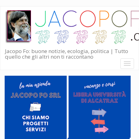
Salta
al
contenuto
principale
Jacopo Fo: buone notizie, ecologia, politica | Tutto
quello che gli altri non ti raccontano
Toggl
naviga