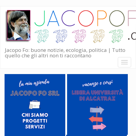
Salta
al
contenuto
principale
Jacopo Fo: buone notizie, ecologia, politica | Tutto
quello che gli altri non ti raccontano
Toggl
naviga