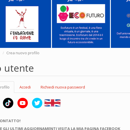
e
Crea nuovo profilo
o utente
rofilo
(scheda
Accedi
Richiedi nuova password
attiva)
CONTATTO!
E GLI ULTIMI AGGIORNAMENTI VISITA LA MIA PAGINA FACEBOOK