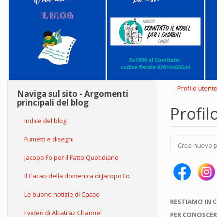
Profilo utent
Naviga sul sito - Argomenti
principali del blog
Profil
Indice del blog
Schede
Fumetti e disegni
Crea nuovo p
primarie
Jacopo Fo per il Fatto Quotidiano
Il Cacao della domenica di Jacopo Fo
Le buone notizie di Cacao
RESTIAMO IN 
I video di Alcatraz Channel
PER CONOSCER