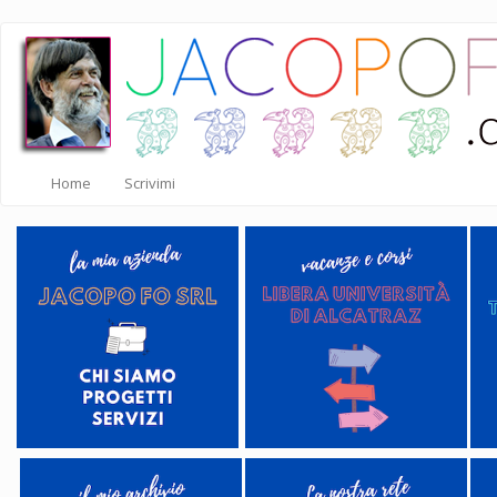
Salta
al
contenuto
principale
Home
Scrivimi