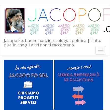
Salta
al
contenuto
principale
Jacopo Fo: buone notizie, ecologia, politica | Tutto
quello che gli altri non ti raccontano
Toggl
naviga