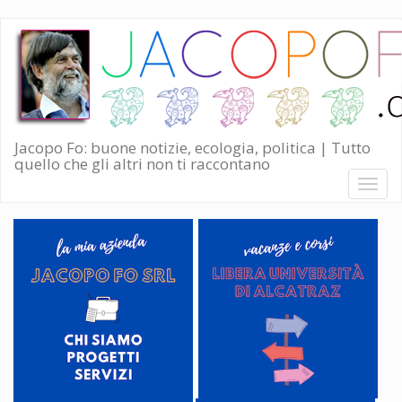
Salta
al
contenuto
principale
Jacopo Fo: buone notizie, ecologia, politica | Tutto
quello che gli altri non ti raccontano
Toggl
naviga