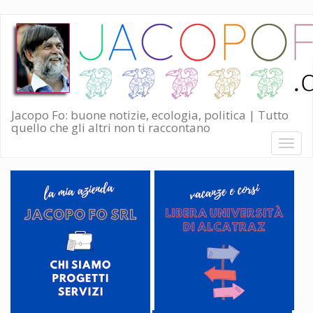
Salta
al
contenuto
principale
Jacopo Fo: buone notizie, ecologia, politica | Tutto
quello che gli altri non ti raccontano
Toggl
naviga