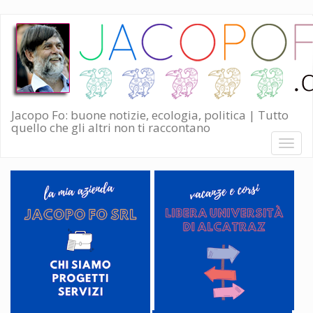
Salta
al
contenuto
principale
Jacopo Fo: buone notizie, ecologia, politica | Tutto
quello che gli altri non ti raccontano
Toggl
naviga