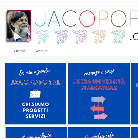
Salta
al
contenuto
principale
Home
Scrivimi