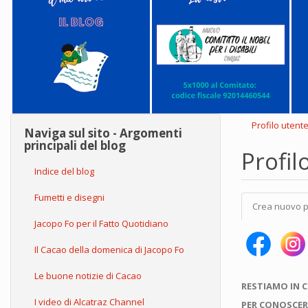
Profilo utent
Naviga sul sito - Argomenti
principali del blog
Profil
Indice del blog
Schede
Fumetti e disegni
Crea nuovo p
primarie
Jacopo Fo per il Fatto Quotidiano
Il Cacao della domenica di Jacopo Fo
Le buone notizie di Cacao
RESTIAMO IN 
I video di Alcatraz Channel
PER CONOSCER