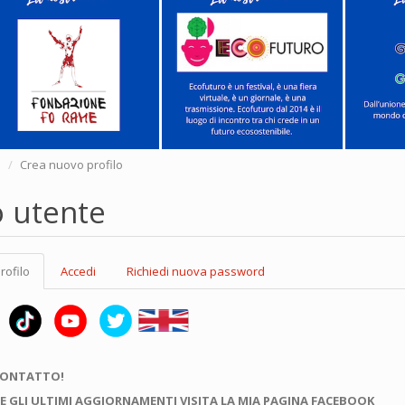
e
Crea nuovo profilo
o utente
rofilo
(scheda
Accedi
Richiedi nuova password
attiva)
CONTATTO!
E GLI ULTIMI AGGIORNAMENTI VISITA LA MIA PAGINA FACEBOOK