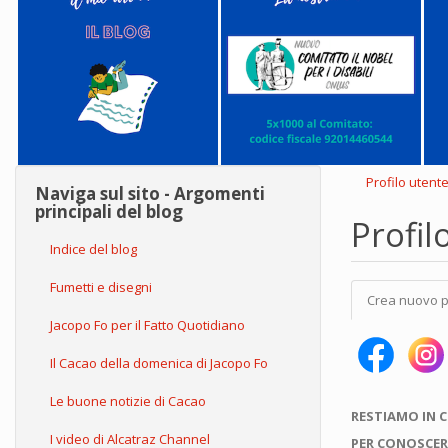
Profilo utent
Naviga sul sito - Argomenti
principali del blog
Profil
Indice del blog
Schede
Fumetti e disegni
Crea nuovo p
primarie
Jacopo Fo per il Fatto Quotidiano
Il Cacao della domenica di Jacopo Fo
Le buone notizie di Cacao
RESTIAMO IN 
I video di Alcatraz Channel
PER CONOSCER