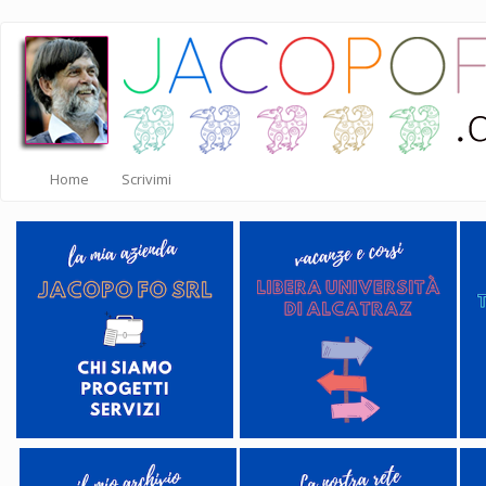
Salta
al
contenuto
principale
Home
Scrivimi