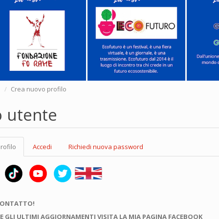
e
Crea nuovo profilo
o utente
rofilo
(scheda
Accedi
Richiedi nuova password
attiva)
CONTATTO!
E GLI ULTIMI AGGIORNAMENTI VISITA LA MIA PAGINA FACEBOOK