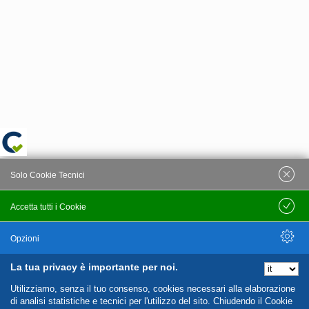
Solo Cookie Tecnici
Accetta tutti i Cookie
Salva
Opzioni
La tua privacy è importante per noi.
Nascondi Opzioni
Utilizziamo, senza il tuo consenso, cookies necessari alla elaborazione
di analisi statistiche e tecnici per l'utilizzo del sito. Chiudendo il Cookie