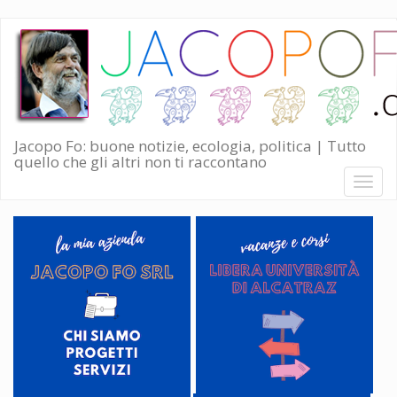
Salta
al
contenuto
principale
Jacopo Fo: buone notizie, ecologia, politica | Tutto
quello che gli altri non ti raccontano
Toggl
naviga