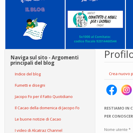
Profil
Naviga sul sito - Argomenti
principali del blog
Schede
Crea nuovo p
Indice del blog
primarie
Fumetti e disegni
Jacopo Fo per il Fatto Quotidiano
Il Cacao della domenica di Jacopo Fo
RESTIAMO IN 
PER CONOSCER
Le buone notizie di Cacao
Nome utente
*
I video di Alcatraz Channel