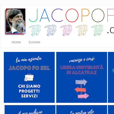
Salta
al
contenuto
principale
Home
Scrivimi