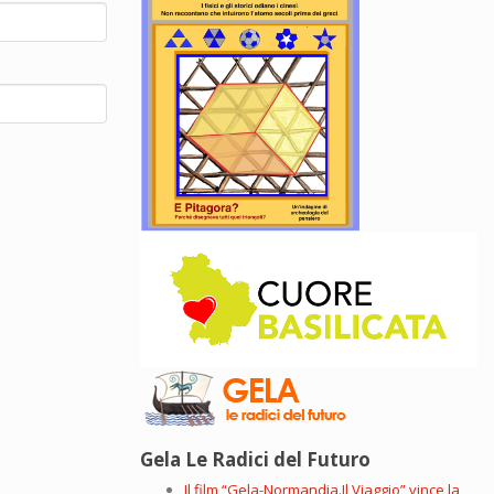
Gela Le Radici del Futuro
Il film “Gela-Normandia.Il Viaggio” vince la