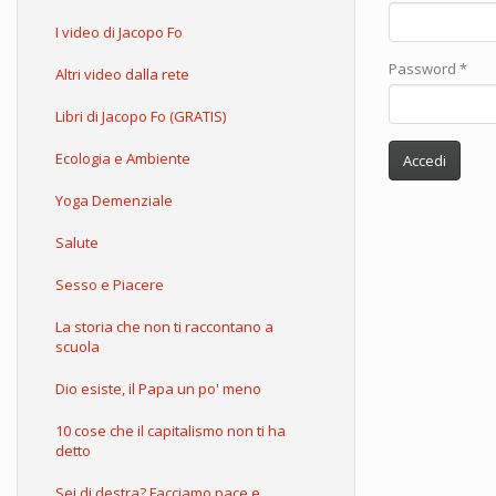
I video di Jacopo Fo
Password
*
Altri video dalla rete
Libri di Jacopo Fo (GRATIS)
Ecologia e Ambiente
Accedi
Yoga Demenziale
Salute
Sesso e Piacere
La storia che non ti raccontano a
scuola
Dio esiste, il Papa un po' meno
10 cose che il capitalismo non ti ha
detto
Sei di destra? Facciamo pace e