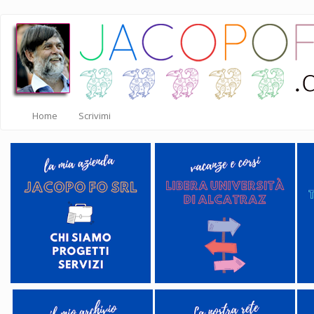
Salta
al
contenuto
principale
Home
Scrivimi