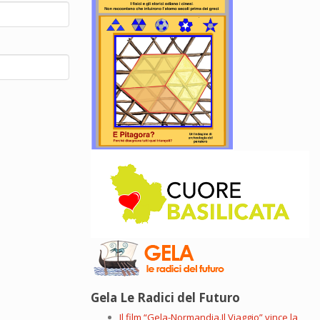
Gela Le Radici del Futuro
Il film “Gela-Normandia.Il Viaggio” vince la