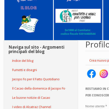
Profil
Naviga sul sito - Argomenti
principali del blog
Schede
Crea nuovo p
Indice del blog
primarie
Fumetti e disegni
Jacopo Fo per il Fatto Quotidiano
Il Cacao della domenica di Jacopo Fo
RESTIAMO IN 
PER CONOSCER
Le buone notizie di Cacao
Nome utente
*
I video di Alcatraz Channel