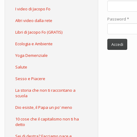
I video di Jacopo Fo
Password
*
Altri video dalla rete
Libri di Jacopo Fo (GRATIS)
Ecologia e Ambiente
Accedi
Yoga Demenziale
Salute
Sesso e Piacere
La storia che non ti raccontano a
scuola
Dio esiste, il Papa un po' meno
10 cose che il capitalismo non ti ha
detto
Sei di destra? Facciamo pace e