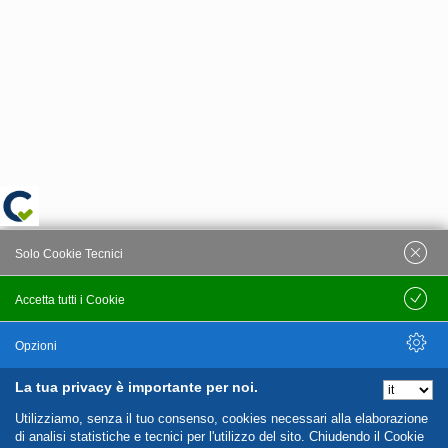
Solo Cookie Tecnici
Accetta tutti i Cookie
Salva
Opzioni
La tua privacy è importante per noi.
Nascondi Opzioni
Utilizziamo, senza il tuo consenso, cookies necessari alla elaborazione
di analisi statistiche e tecnici per l'utilizzo del sito. Chiudendo il Cookie