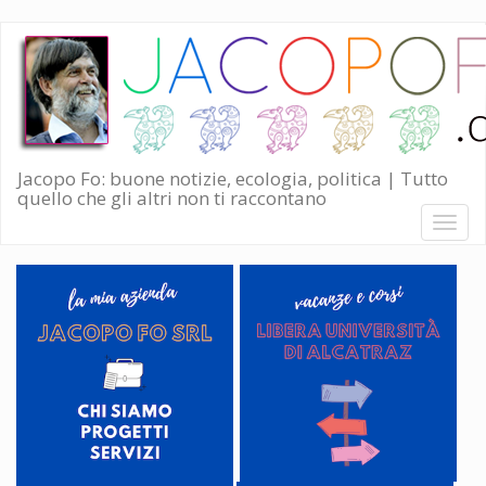
Salta
al
contenuto
principale
Jacopo Fo: buone notizie, ecologia, politica | Tutto
quello che gli altri non ti raccontano
Toggl
naviga