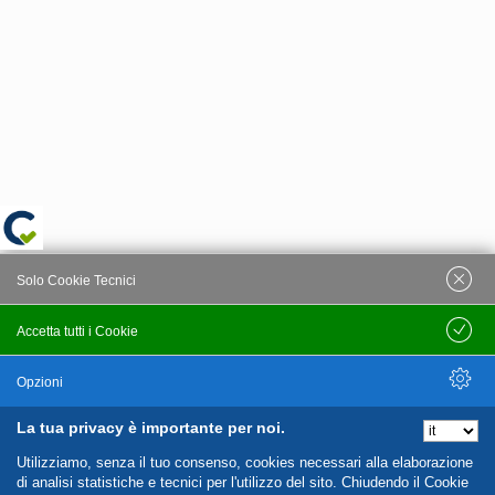
Solo Cookie Tecnici
Accetta tutti i Cookie
Salva
Opzioni
La tua privacy è importante per noi.
Nascondi Opzioni
Utilizziamo, senza il tuo consenso, cookies necessari alla elaborazione
di analisi statistiche e tecnici per l'utilizzo del sito. Chiudendo il Cookie