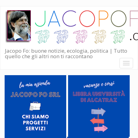
Salta
al
contenuto
principale
Jacopo Fo: buone notizie, ecologia, politica | Tutto
quello che gli altri non ti raccontano
Toggl
naviga