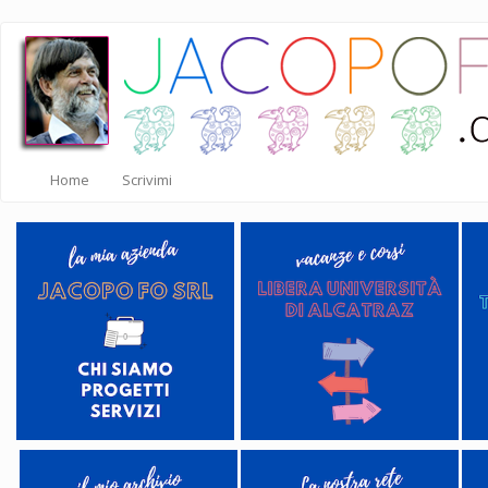
Salta
al
contenuto
principale
Home
Scrivimi