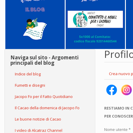
Profil
Naviga sul sito - Argomenti
principali del blog
Schede
Crea nuovo p
Indice del blog
primarie
Fumetti e disegni
Jacopo Fo per il Fatto Quotidiano
Il Cacao della domenica di Jacopo Fo
RESTIAMO IN 
PER CONOSCER
Le buone notizie di Cacao
Nome utente
*
I video di Alcatraz Channel