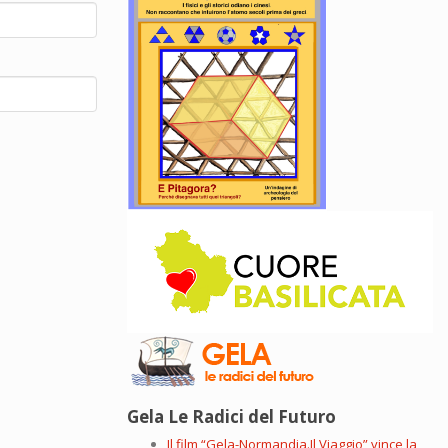
Gela Le Radici del Futuro
Il film “Gela-Normandia.Il Viaggio” vince la