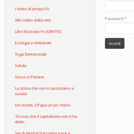
I video di Jacopo Fo
Password
*
Altri video dalla rete
Libri di Jacopo Fo (GRATIS)
Ecologia e Ambiente
Accedi
Yoga Demenziale
Salute
Sesso e Piacere
La storia che non ti raccontano a
scuola
Dio esiste, il Papa un po' meno
10 cose che il capitalismo non ti ha
detto
Sei di destra? Facciamo pace e