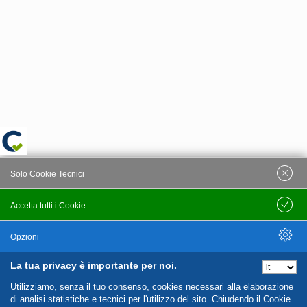
Solo Cookie Tecnici
Accetta tutti i Cookie
Salva
Opzioni
La tua privacy è importante per noi.
Nascondi Opzioni
Utilizziamo, senza il tuo consenso, cookies necessari alla elaborazione
di analisi statistiche e tecnici per l'utilizzo del sito. Chiudendo il Cookie