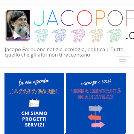
Salta
al
contenuto
principale
Jacopo Fo: buone notizie, ecologia, politica | Tutto
quello che gli altri non ti raccontano
Toggl
naviga