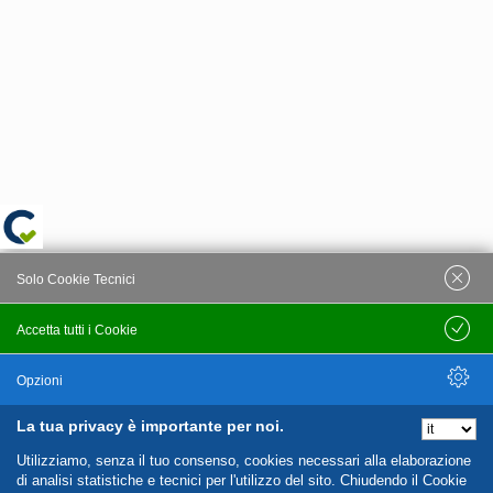
Solo Cookie Tecnici
Accetta tutti i Cookie
Salva
Opzioni
La tua privacy è importante per noi.
Nascondi Opzioni
Utilizziamo, senza il tuo consenso, cookies necessari alla elaborazione
di analisi statistiche e tecnici per l'utilizzo del sito. Chiudendo il Cookie