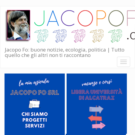
Salta
al
contenuto
principale
Jacopo Fo: buone notizie, ecologia, politica | Tutto
quello che gli altri non ti raccontano
Toggl
naviga