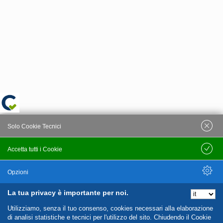
Solo Cookie Tecnici
Accetta tutti i Cookie
Salva
Opzioni
La tua privacy è importante per noi.
Nascondi Opzioni
Utilizziamo, senza il tuo consenso, cookies necessari alla elaborazione
di analisi statistiche e tecnici per l'utilizzo del sito. Chiudendo il Cookie