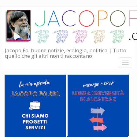
Salta
al
contenuto
principale
Jacopo Fo: buone notizie, ecologia, politica | Tutto
quello che gli altri non ti raccontano
Toggl
naviga