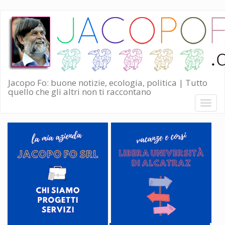
Salta
al
contenuto
principale
Jacopo Fo: buone notizie, ecologia, politica | Tutto
quello che gli altri non ti raccontano
Toggl
naviga