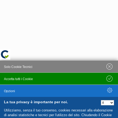
Solo Cookie Tecnici
Accetta tutti i Cookie
Salva
Opzioni
La tua privacy è importante per noi.
Nascondi Opzioni
Utilizziamo, senza il tuo consenso, cookies necessari alla elaborazione
di analisi statistiche e tecnici per l'utilizzo del sito. Chiudendo il Cookie