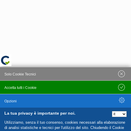
Solo Cookie Tecnici
Accetta tutti i Cookie
Salva
Opzioni
La tua privacy è importante per noi.
Nascondi Opzioni
Utilizziamo, senza il tuo consenso, cookies necessari alla elaborazione
di analisi statistiche e tecnici per l'utilizzo del sito. Chiudendo il Cookie