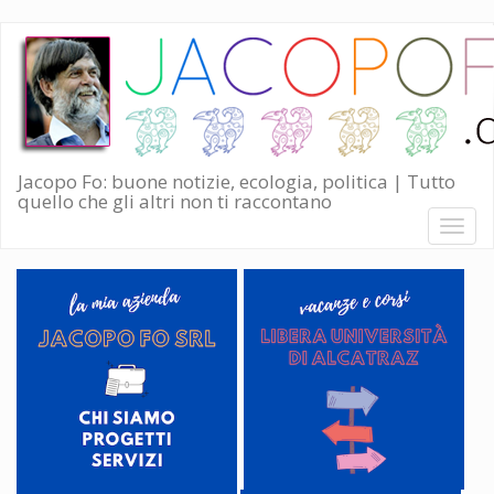
Salta
al
contenuto
principale
Jacopo Fo: buone notizie, ecologia, politica | Tutto
quello che gli altri non ti raccontano
Toggl
naviga