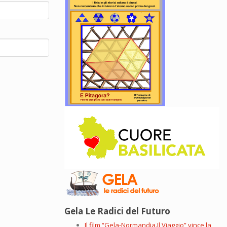
Gela Le Radici del Futuro
Il film “Gela-Normandia.Il Viaggio” vince la