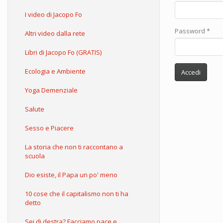
I video di Jacopo Fo
Password
*
Altri video dalla rete
Libri di Jacopo Fo (GRATIS)
Ecologia e Ambiente
Accedi
Yoga Demenziale
Salute
Sesso e Piacere
La storia che non ti raccontano a
scuola
Dio esiste, il Papa un po' meno
10 cose che il capitalismo non ti ha
detto
Sei di destra? Facciamo pace e