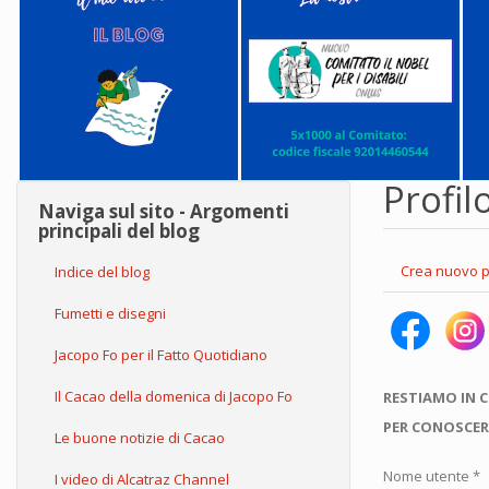
Profil
Naviga sul sito - Argomenti
principali del blog
Schede
Crea nuovo p
Indice del blog
primarie
Fumetti e disegni
Jacopo Fo per il Fatto Quotidiano
Il Cacao della domenica di Jacopo Fo
RESTIAMO IN 
PER CONOSCER
Le buone notizie di Cacao
Nome utente
*
I video di Alcatraz Channel