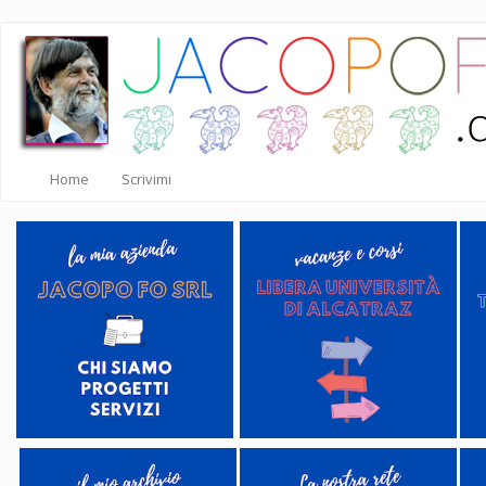
Salta
al
contenuto
principale
Home
Scrivimi