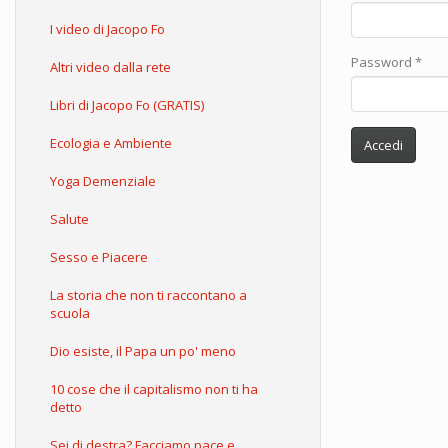
I video di Jacopo Fo
Password
*
Altri video dalla rete
Libri di Jacopo Fo (GRATIS)
Ecologia e Ambiente
Accedi
Yoga Demenziale
Salute
Sesso e Piacere
La storia che non ti raccontano a
scuola
Dio esiste, il Papa un po' meno
10 cose che il capitalismo non ti ha
detto
Sei di destra? Facciamo pace e