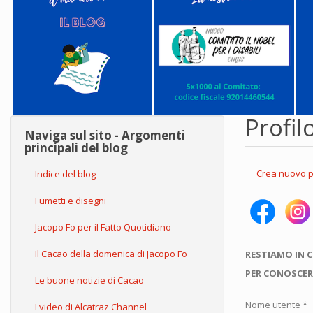
Profil
Naviga sul sito - Argomenti
principali del blog
Schede
Crea nuovo p
Indice del blog
primarie
Fumetti e disegni
Jacopo Fo per il Fatto Quotidiano
Il Cacao della domenica di Jacopo Fo
RESTIAMO IN 
PER CONOSCER
Le buone notizie di Cacao
Nome utente
*
I video di Alcatraz Channel