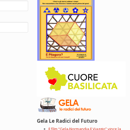
Gela Le Radici del Futuro
Il film “Gela-Normandia.Il Viaggio” vince la