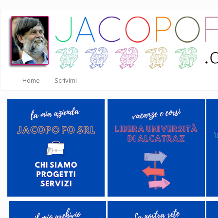
Salta
al
contenuto
principale
Home
Scrivimi